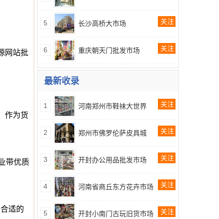
关注
5
长沙高桥大市场
关注
6
重庆朝天门批发市场
货源网站批
最新收录
关注
1
河南郑州市鞋袜大世界
。作为货
关注
2
郑州市佛罗伦萨皮具城
关注
3
开封办公用品批发市场
产业带优质
关注
4
河南省商丘东方花卉市场
到合适的
关注
5
开封小南门古玩旧货市场