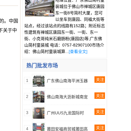
地理位置：广东佛山简村童
装城位于佛山市禅城区唐园
东一街8号简村大厦，您可
以坐车到唐园、同福大街等
的。中国
站点，经过该站点的线路有152路；附近标志
下关于中
性建筑有禅城区唐园东一街、一街、东一
街、小克哥纯米石磨肠粉(唐园店)等;广东佛
山简村童装城 电话：0757-82907100​市场介
绍：佛山简村童装城算...
[查看全文]
热门批发市场
关注
1
广东佛山南海平洲玉器
关注
2
佛山南海大沥新城南宠
关注
3
广州UUS九龙国际时
关注
4
莆田安福商贸城莆田高