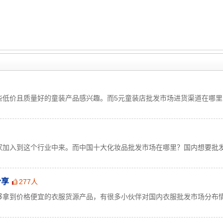
些低价且质量好的童装产品感兴趣。而5元童装店批发市场进货渠道在哪里
家加入到这个行业中来。而中国十大化妆品批发市场在哪里？国内想要批
分享
277人
够拿到价格便宜的衣服货源产品，有很多小伙伴对国内衣服批发市场分布