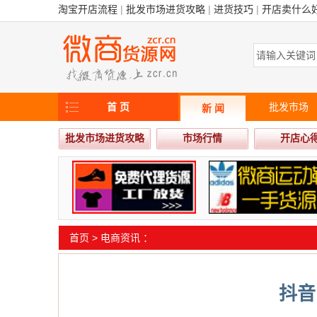
淘宝开店流程
|
批发市场进货攻略
|
进货技巧
|
开店卖什么
首 页
批发市场
新 闻
批发市场进货攻略
市场行情
开店心
首页
>
电商资讯
：
抖音