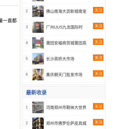
关注
2
佛山南海大沥新城南宠
量一直都
关注
3
广州UUS九龙国际时
。
关注
4
莆田安福商贸城莆田高
关注
5
长沙高桥大市场
关注
6
重庆朝天门批发市场
最新收录
关注
1
河南郑州市鞋袜大世界
关注
2
郑州市佛罗伦萨皮具城