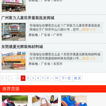
所在地：
广东省
>
深圳市
广州富力儿童世界童装批发商城
市场地址在哪里怎么走？广州富力儿童世界童装批发
商城位于广州市中山八路61号，您可....
[关注>>>]
所在地：
广东省
>
广州市
东莞塘厦光辉装饰材料城
市场地址在哪里怎么走？东莞市塘厦光辉装饰材料城
位于东莞市塘厦镇林村林东四跟13号....
[关注>>>]
所在地：
广东省
>
东莞市
....
1
2
3
4
5
6
34
首 页
上一页
下一页
尾 页
推荐货源