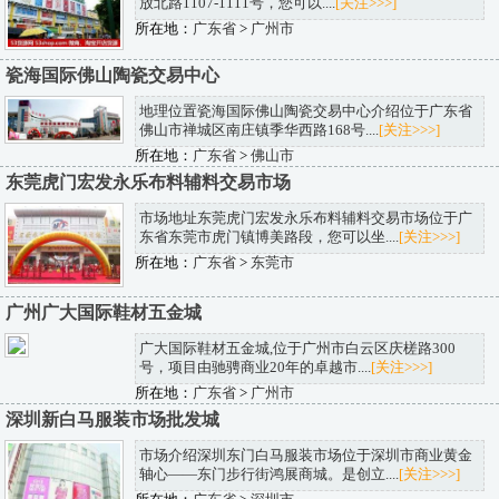
放北路1107-1111号，您可以....
[关注>>>]
所在地：
广东省
>
广州市
瓷海国际佛山陶瓷交易中心
地理位置瓷海国际佛山陶瓷交易中心介绍位于广东省
佛山市禅城区南庄镇季华西路168号....
[关注>>>]
所在地：
广东省
>
佛山市
东莞虎门宏发永乐布料辅料交易市场
市场地址东莞虎门宏发永乐布料辅料交易市场位于广
东省东莞市虎门镇博美路段，您可以坐....
[关注>>>]
所在地：
广东省
>
东莞市
广州广大国际鞋材五金城
广大国际鞋材五金城,位于广州市白云区庆槎路300
号，项目由驰骋商业20年的卓越市....
[关注>>>]
所在地：
广东省
>
广州市
深圳新白马服装市场批发城
市场介绍深圳东门白马服装市场位于深圳市商业黄金
轴心——东门步行街鸿展商城。是创立....
[关注>>>]