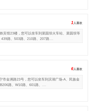
1
人喜欢
铁宾馆23楼，您可以坐车到菜园坝火车站、菜园坝等
路、503路、210路、207路....
6
人喜欢
宁市金洲路23号，您可以坐车到滨湖广场-A、民族金
6路、W10路、601路、....