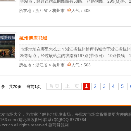
等站点，经过该站点的线路有58路、74路快线、299(M)路、25路
所在地：
浙江省
>
杭州市
人气：405
杭州博库书城
市场地址在哪里怎么走？浙江省杭州博库书城位于浙江省杭州
桥等站点，经过该站点的线路有197路(节假日)、10路快线、1302
所在地：
浙江省
>
杭州市
人气：563
首 页
上一页
1
2
3
4
5
条
共
70
页
当前
1
页
批发市场大全，为大家了解各地批发市场，去批发市场拿货提供更方便的
63.com (请尽量发邮件联系) 客服QQ:8779764
w.zcr.cn all rights reserved.微商货源网