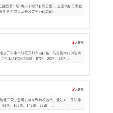
王台图书市场(离火车站只有两公里)，全国大部分出版
多书店.都是从长沙定王台配货的....
1
人喜欢
南省开封市市辖区开封市自由路，马道街南口佛达商
路有24路高峰、57路、20路、13路....
2
人喜欢
路北三段，您可以坐车到荷花池站、北站东二路站等
路、103路、142路、52路、....