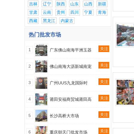
吉林
辽宁
陕西
山东
山西
新疆
甘肃
云南
贵州
四川
宁夏
青海
西藏
黑龙江
内蒙古
热门批发市场
关注
1
广东佛山南海平洲玉器
关注
2
佛山南海大沥新城南宠
关注
3
广州UUS九龙国际时
关注
4
莆田安福商贸城莆田高
关注
5
长沙高桥大市场
关注
6
重庆朝天门批发市场