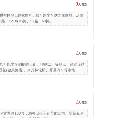
3
人喜欢
拱墅区登云路639号，您可以坐车到文化商城、庆隆
218(M)路、92路、63路、....
1
人喜欢
您可以坐车到鹅岭正街、印制二厂等站点，经过该站
(健康路店)、米其林轮胎、开旦汽车等市场....
1
人喜欢
区古翠路108号，您可以坐车到节能公司、翠苑五区