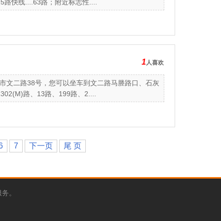
快线....63路；附近标志性....
1
人喜欢
市文二路38号，您可以坐车到文二路马塍路口、石灰
(M)路、13路、199路、2....
6
7
下一页
尾 页
服务。