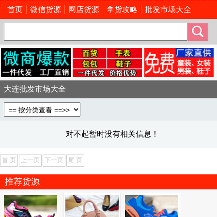
首页
微信货源
网店货源
拿货攻略
批发市场大全
大连批发市场大全
对不起暂时没有相关信息！
首 页
上一页
下一页
尾 页
推荐货源