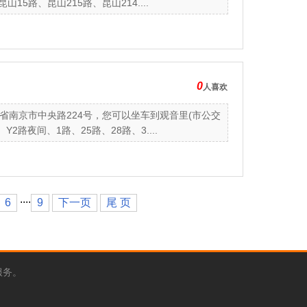
5路、昆山215路、昆山214....
0
人喜欢
南京市中央路224号，您可以坐车到观音里(市公交
路夜间、1路、25路、28路、3....
....
6
9
下一页
尾 页
服务。