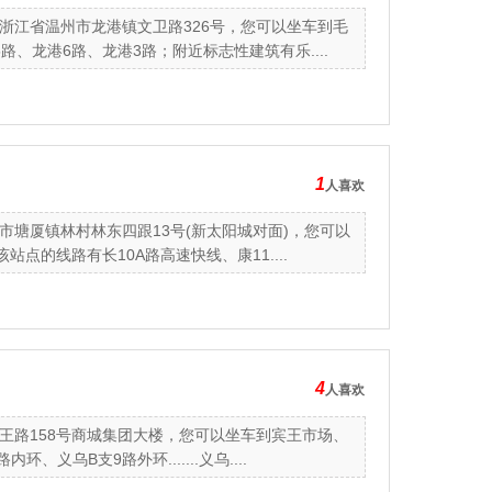
浙江省温州市龙港镇文卫路326号，您可以坐车到毛
、龙港6路、龙港3路；附近标志性建筑有乐....
1
人喜欢
塘厦镇林村林东四跟13号(新太阳城对面)，您可以
点的线路有长10A路高速快线、康11....
4
人喜欢
王路158号商城集团大楼，您可以坐车到宾王市场、
乌B支9路外环.......义乌....