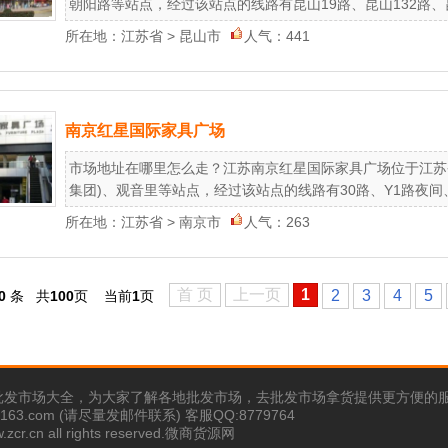
朝阳路等站点，经过该站点的线路有昆山19路、昆山132路、昆山1
所在地：
江苏省
>
昆山市
人气：441
南京红星国际家具广场
市场地址在哪里怎么走？江苏南京红星国际家具广场位于江苏省
集团)、观音里等站点，经过该站点的线路有30路、Y1路夜间、Y2
所在地：
江苏省
>
南京市
人气：263
首 页
上一页
1
2
3
4
5
0
条
共
100
页
当前
1
页
批发市场大全，为大家了解各地批发市场，去批发市场拿货提供更方便的
63.com (请尽量发邮件联系) 客服QQ:8779764
w.zcr.cn all rights reserved.微商货源网