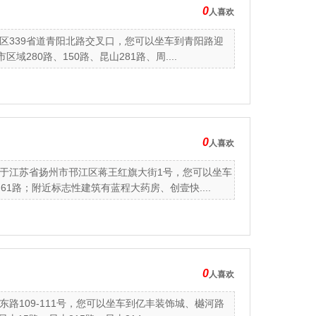
0
人喜欢
区339省道青阳北路交叉口，您可以坐车到青阳路迎
280路、150路、昆山281路、周....
0
人喜欢
于江苏省扬州市邗江区蒋王红旗大街1号，您可以坐车
1路；附近标志性建筑有蓝程大药房、创壹快....
0
人喜欢
路109-111号，您可以坐车到亿丰装饰城、樾河路