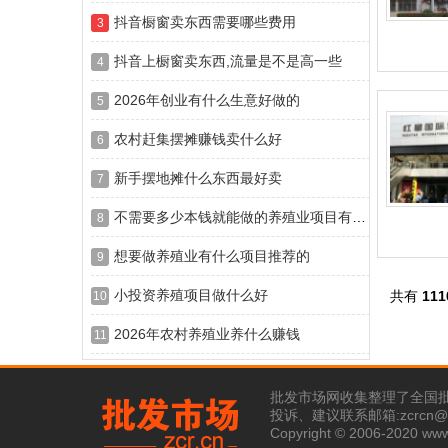
抖音橱窗卖东西需要哪些费用
3
抖音上橱窗卖东西,流量是不是高一些
4
2026年创业有什么生意好做的
5
农村赶集摆摊赚钱卖什么好
6
新手摆地摊什么东西最好卖
7
不需要多少本钱就能做的养殖业项目有哪些
8
想要做养殖业有什么项目推荐的
9
小投资养殖项目做什么好
共有
111
10
2026年农村养殖业养什么赚钱
11
批发市场网收集整理了全国
投诉、建议联系邮箱:zcrcn@1
Copyright © 2006-2020 ww