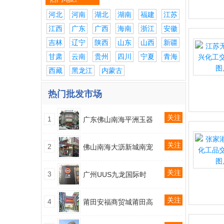
河北
河南
湖北
湖南
福建
江苏
江西
广东
广西
海南
浙江
安徽
吉林
辽宁
陕西
山东
山西
新疆
甘肃
云南
贵州
四川
宁夏
青海
西藏
黑龙江
内蒙古
热门批发市场
关注
1
广东佛山南海平洲玉器
关注
2
佛山南海大沥新城南宠
关注
3
广州UUS九龙国际时
关注
4
莆田安福商贸城莆田高