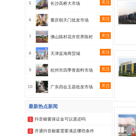
关注
5
长沙高桥大市场
关注
6
重庆朝天门批发市场
关注
7
佛山陈村花卉世界陈村
关注
8
天津蓝海商贸城
关注
9
杭州市四季青面料市场
关注
10
广东四会玉器批发市场
最新热点新闻
抖音橱窗保证金可以退还吗
1
开通抖音橱窗需要满足哪些条件
2