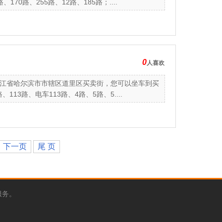
0路、255路、12路、185路；....
0
人喜欢
江省哈尔滨市市辖区道里区买卖街，您可以坐车到买
13路、电车113路、4路、5路、5....
下一页
尾 页
服务。