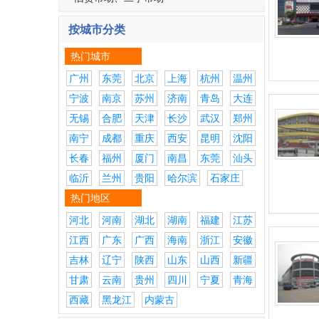
按城市分类
热门城市
广州
东莞
北京
上海
杭州
温州
宁波
南京
苏州
济南
青岛
大连
无锡
合肥
天津
长沙
武汉
郑州
南宁
成都
重庆
西安
昆明
沈阳
长春
福州
厦门
南昌
东莞
汕头
临沂
兰州
贵阳
哈尔滨
石家庄
热门地区
河北
河南
湖北
湖南
福建
江苏
江西
广东
广西
海南
浙江
安徽
吉林
辽宁
陕西
山东
山西
新疆
甘肃
云南
贵州
四川
宁夏
青海
西藏
黑龙江
内蒙古