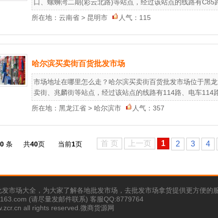
口、螺蛳湾二期(彩云北路)等站点，经过该站点的线路有C85路、17
所在地：
云南省
>
昆明市
人气：115
哈尔滨买卖街百货批发市场
市场地址在哪里怎么走？哈尔滨买卖街百货批发市场位于黑龙
卖街、兆麟街等站点，经过该站点的线路有114路、电车114路、1
所在地：
黑龙江省
>
哈尔滨市
人气：357
首 页
上一页
1
2
3
4
0
条
共
40
页
当前
1
页
批发市场大全，为大家了解各地批发市场，去批发市场拿货提供更方便的
63.com (请尽量发邮件联系) 客服QQ:8779764
w.zcr.cn all rights reserved.微商货源网