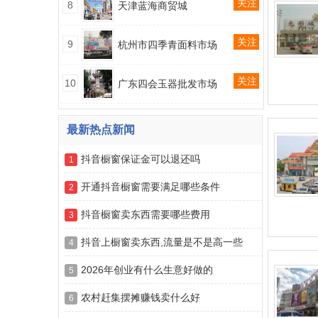
关注
8
天津蓝海商贸城
关注
9
杭州市四季青面料市场
关注
10
广东四会玉器批发市场
最新热点新闻
抖音橱窗保证金可以退还吗
1
开通抖音橱窗需要满足哪些条件
2
抖音橱窗卖东西需要哪些费用
3
抖音上橱窗卖东西,流量是不是高一些
4
2026年创业有什么生意好做的
5
农村赶集摆摊赚钱卖什么好
6