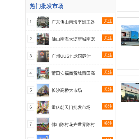
热门批发市场
关注
1
广东佛山南海平洲玉器
关注
2
佛山南海大沥新城南宠
关注
3
广州UUS九龙国际时
关注
4
莆田安福商贸城莆田高
关注
5
长沙高桥大市场
关注
6
重庆朝天门批发市场
关注
7
佛山陈村花卉世界陈村