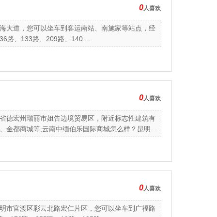
0
人喜欢
海大道，您可以坐车到客运南站、南施家等站点，经
、133路、209路、140....
0
人喜欢
省德宏州瑞丽市姐告边境贸易区，附近标志性建筑有
金都商城等;云南中缅伯乐国际商城怎么样？昆明....
0
人喜欢
明市官渡区彩云北路宏仁片区，您可以坐车到广福路