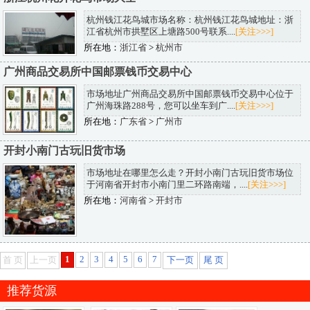
杭州钱江花鸟城市场名称：杭州钱江花鸟城地址：浙
江省杭州市拱墅区上塘路500号联系....
[关注>>>]
所在地：
浙江省
>
杭州市
广州商品交易所中国邮票钱币交易中心
市场地址广州商品交易所中国邮票钱币交易中心位于
广州海珠路288号，您可以坐车到广....
[关注>>>]
所在地：
广东省
>
广州市
开封小南门古玩旧货市场
市场地址在哪里怎么走？开封小南门古玩旧货市场位
于河南省开封市小南门里二环路南端，....
[关注>>>]
所在地：
河南省
>
开封市
1
2
3
4
5
6
7
首 页
上一页
下一页
尾 页
推荐货源